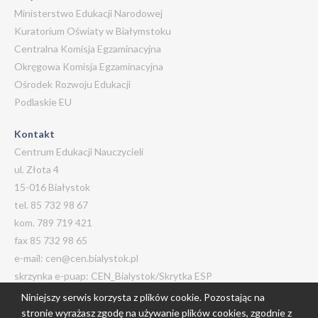
Ministerstwo Edukacji Narodowej
Kuratorium Oświaty w Białymstoku
Centralna Komisja Egzaminacyjna
Okręgowa Komisja Egzaminacyjna
Ośrodek Rozwoju Edukacji
Podlaskie EU
Kontakt
Centrum Edukacji Nauczycieli
ul. Złota 4
15-016 Białystok
tel. 85 732 98 67
kom. 789 719 421
fax 85 732 98 65
e-mail: cen@cen.bialystok.pl
skrzynka e-puap: CEN_Bialystok/Skrytka ESP
Niniejszy serwis korzysta z plików cookie. Pozostając na
stronie wyrażasz zgodę na używanie plików cookies, zgodnie z