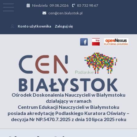
Niedziela 09.08.2026
85 732 98 67
cen@cen.bialystok.pl
Konto użytkownika
Zaloguj się
Ośrodek Doskonalenia Nauczycieli w Białymstoku
działający w ramach
Centrum Edukacji Nauczycieli w Białymstoku
posiada akredytację Podlaskiego Kuratora Oświaty –
decyzja Nr NP.5470.7.2025 z dnia 10 lipca 2025 roku