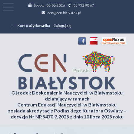
Sobota 08.08.2026
85 732 98 67
cen@cen.bialystok.pl
Konto użytkownika
Zaloguj się
Ośrodek Doskonalenia Nauczycieli w Białymstoku
działający w ramach
Centrum Edukacji Nauczycieli w Białymstoku
posiada akredytację Podlaskiego Kuratora Oświaty –
decyzja Nr NP.5470.7.2025 z dnia 10 lipca 2025 roku