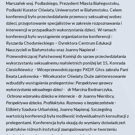
Marszałek woj. Podlaskiego, Prezydent Miasta Białegostoku,
Podlaski Kurator Oświaty, Uniwersytet w Białymstoku. Celem
konferencji było przeciwdziałanie przemocy seksualnej wobec
dzieci, przygotowanie specjalistów w zakresie rozpoznawania i
interwencji w przypadkach wykorzystania dzieci. W ramach
konferencji było wystąpienie organizatorów konferencji :
Ryszarda Chodynieckiego – Dyrektora Centrum Edukacji
Nauczycieli w Białymstoku oraz Joanny Napierał -
Przewodniczącej Państwowej Komisji do spraw przeciwdziałania
wykorzystaniu seksualnemu małoletnich poniżej lat 15, Konrada
Ciesiołkiewicz - Wiceprzewodniczącego PKDP. Głos zabrała Pani
Beata Laskowska – Wicekurator Oświaty. Duże zainteresowanie
wzbudziły wystąpienia prelegentów:
Perspektywa sprawcy
wykorzystania seksualnego dzieci
- dr Marcina Bednarczyka,
Ochrona wizerunku dziecka w internecie
- dr Joanny Nieróbcy,
Perspektywa dziecka. Profilaktyka. Rozmowy o bezpieczeństwie -
Elżbiety Szadura-Urbańskiej, Joanny Napieraj. Szczególną
wartością konferencji była możliwość indywidualnych konsultacji z
prelegentami. Konferencja była okazją do wymiany doświadczeń
praktyków różnych instytucji zaangażowanych w tworzeniu