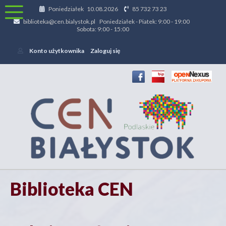
Poniedziałek 10.08.2026
85 732 73 23
biblioteka@cen.bialystok.pl Poniedziałek - Piatek: 9:00 - 19:00
Sobota: 9:00 - 15:00
Konto użytkownika
Zaloguj się
Biblioteka CEN