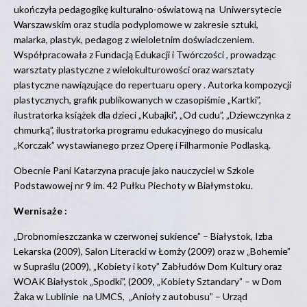
ukończyła pedagogikę kulturalno-oświatową na Uniwersytecie
Warszawskim oraz studia podyplomowe w zakresie sztuki,
malarka, plastyk, pedagog z wieloletnim doświadczeniem.
Współpracowała z Fundacją Edukacji i Twórczości , prowadząc
warsztaty plastyczne z wielokulturowości oraz warsztaty
plastyczne nawiązujące do repertuaru opery . Autorka kompozycji
plastycznych, grafik publikowanych w czasopiśmie „Kartki”,
ilustratorka książek dla dzieci „Kubajki”, „Od cudu”, „Dziewczynka z
chmurką”, ilustratorka programu edukacyjnego do musicalu
„Korczak” wystawianego przez Operę i Filharmonie Podlaską.
Obecnie Pani Katarzyna pracuje jako nauczyciel w Szkole
Podstawowej nr 9 im. 42 Pułku Piechoty w Białymstoku.
Wernisaże :
„Drobnomieszczanka w czerwonej sukience” – Białystok, Izba
Lekarska (2009), Salon Literacki w Łomży (2009) oraz w „Bohemie”
w Supraślu (2009), „Kobiety i koty” Zabłudów Dom Kultury oraz
WOAK Białystok „Spodki”, (2009, „Kobiety Sztandary” – w Dom
Żaka w Lublinie na UMCS, „Anioły z autobusu” – Urząd