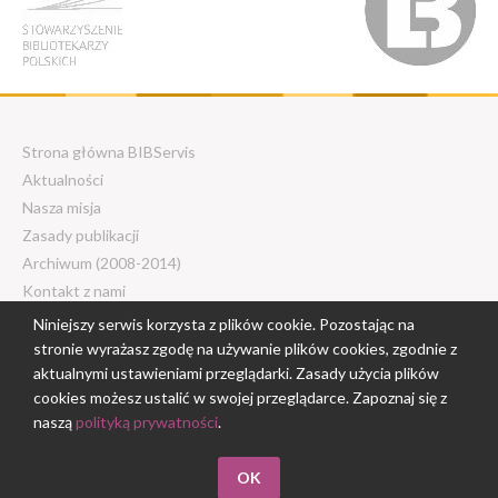
Strona główna BIBServis
Aktualności
Nasza misja
Zasady publikacji
Archiwum (2008-2014)
Kontakt z nami
Niniejszy serwis korzysta z plików cookie. Pozostając na
stronie wyrażasz zgodę na używanie plików cookies, zgodnie z
© 2018 - 2026 Centrum Edukacji
aktualnymi ustawieniami przeglądarki. Zasady użycia plików
Nauczycieli w Białymstoku. Wszelkie
cookies możesz ustalić w swojej przeglądarce. Zapoznaj się z
naszą
polityką prywatności
.
prawa zastrzeżone.
Projekt: AliusMedia
OK