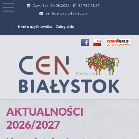
Czwartek 06.08.2026
85 732 98 67
cen@cen.bialystok.edu.pl
Konto użytkownika
Zaloguj się
AKTUALNOŚCI
2026/2027