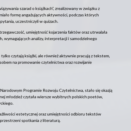
iązywania szarad o książkach”, zrealizowany w związku z
iało formę angażujących aktywności, podczas których
pytania, uczestniczyli w quizach.
strzegawczość, umiejętność kojarzenia faktów oraz utrwalała
, wymagających analizy, interpretacji i samodzielnego
 tylko czytają książki, ale również aktywnie pracują z tekstem,
osobem na promowanie czytelnictwa oraz rozwijanie
w Narodowym Programie Rozwoju Czytelnictwa, stało się okazją
cznej młodzież czytała wiersze wybitnych polskich poetów,
yckiego.
ażliwości estetycznej oraz umiejętności odbioru tekstów
przestrzeni spotkania z literaturą.