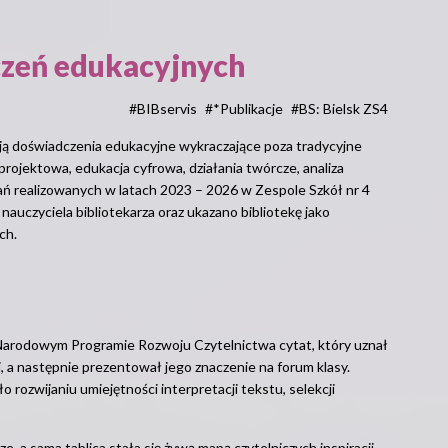
czeń edukacyjnych
#BIBservis
#*Publikacje
#BS: Bielsk ZS4
ją doświadczenia edukacyjne wykraczające poza tradycyjne
 projektowa, edukacja cyfrowa, działania twórcze, analiza
łań realizowanych w latach 2023 – 2026 w Zespole Szkół nr 4
auczyciela bibliotekarza oraz ukazano bibliotekę jako
ch.
 Narodowym Programie Rozwoju Czytelnictwa cytat, który uznał
ej, a następnie prezentował jego znaczenie na forum klasy.
o rozwijaniu umiejętności interpretacji tekstu, selekcji
ze, a sama tablica stała się żywą mapą czytelniczych inspiracji.