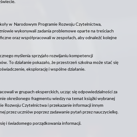
świecie.
szkoły w Narodowym Programie Rozwoju Czytelnictwa,
 Uczniowie wykonywali zadania problemowe oparte na treściach
aficzne oraz współpracowali w zespołach, aby odnaleźć kolejne
cznego myślenia sprzyjało rozwijaniu kompetencji
w. To działanie pokazało, że przestrzeń szkolna może stać się
wiadczenie, eksplorację i wspólne działanie.
racowali w grupach eksperckich, ucząc się odpowiedzialności za
nie określonego fragmentu wiedzy na temat książki wybranej
 Rozwoju Czytelnictwa i przekazanie informacji innym
ej przez uczniów poprzez zadawanie pytań przez nauczycielkę.
się i świadomego porządkowania informacji.