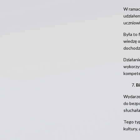
W ramach
udziałe
uczniowi
Była to 
wiedzę o
dochodze
Działani
wykorzys
kompeten
B
Wydarzen
do bezpo
słuchała
Tego typ
kultury,