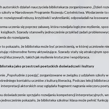
 autorskich działań nauczyciela bibliotekarza zorganizowano „Dzień rozw
m szkoły w Narodowym Programie Rozwoju Czytelnictwa. Wydarzenie to m
e: rozwiązywali rebusy, krzyżówki i wykreślanki, odpowiadali na losowane 
forma uczenia się poprzez zabawę, która rozwijała logiczne myślenie, spo
 książkach. Szarady stanowiły jednocześnie przykład zadań problemowych
nia do rozwiązania.
e to pokazało, że biblioteka może być przestrzenią, w której uczniowie nie
tując różnorodne formy aktywizujące. Szarady stały się atrakcyjnym sp
cji kluczowych, takich jak myślenie krytyczne i współpraca.
iblioteka jako przestrzeń poetyckich doświadczeń i kultury
ie „Popołudnie z poezją”, zorganizowane w związku z udziałem szkoły 
średniego kontaktu uczniów z kulturą literacką. Podczas lekcji bibliote
 interpretacji aktorskich oraz oglądała fragment nagrania wieczoru poet
u doświadczenie sprzyjało rozwijaniu kompetencji interpretacyjnych, wr
 a jednocześnie pokazało, że biblioteka szkolna i klasa może pełnić funkcję 