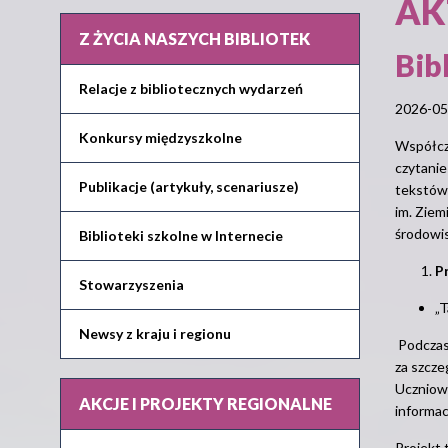
AK
Z ŻYCIA NASZYCH BIBLIOTEK
Bib
Relacje z bibliotecznych wydarzeń
2026-05
Konkursy międzyszkolne
Współcze
czytanie
Publikacje (artykuły, scenariusze)
tekstów 
im. Ziem
środowis
Biblioteki szkolne w Internecie
P
Stowarzyszenia
„T
Newsy z kraju i regionu
Podczas 
za szcze
Uczniowi
AKCJE I PROJEKTY REGIONALNE
informac
Projekt 