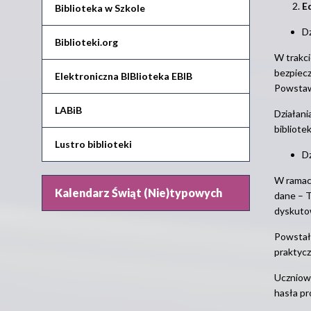
E
Biblioteka w Szkole
Dz
Biblioteki.org
W trakci
bezpiecz
Elektroniczna BIBlioteka EBIB
Powstawa
LABiB
Działani
bibliote
Lustro biblioteki
Dz
W ramac
Kalendarz Świąt (Nie)typowych
dane – 
dyskutow
Powstał
praktyc
Uczniowi
hasła p