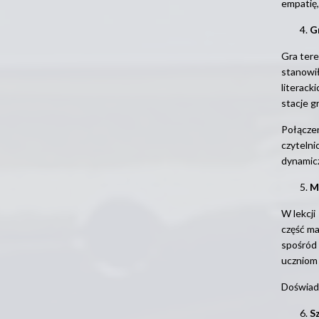
empatię,
G
Gra ter
stanowił
literack
stacje gr
Połączen
czytelni
dynamicz
M
W lekcji
część ma
spośród 
uczniom 
Doświadc
S