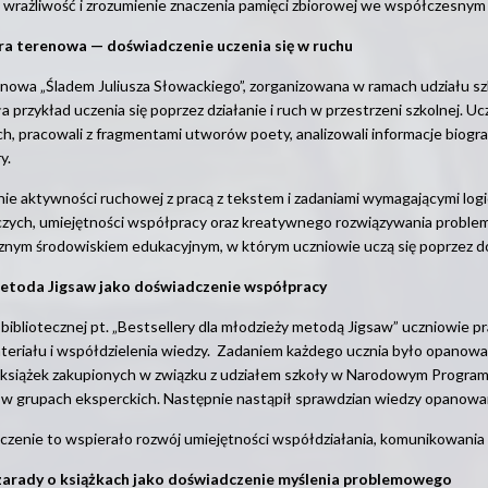
 wrażliwość i zrozumienie znaczenia pamięci zbiorowej we współczesnym 
ra terenowa — doświadczenie uczenia się w ruchu
enowa „Śladem Juliusza Słowackiego”, zorganizowana w ramach udziału 
a przykład uczenia się poprzez działanie i ruch w przestrzeni szkolnej.
ich, pracowali z fragmentami utworów poety, analizowali informacje biogr
y.
ie aktywności ruchowej z pracą z tekstem i zadaniami wymagającymi logi
czych, umiejętności współpracy oraz kreatywnego rozwiązywania problemó
nym środowiskiem edukacyjnym, w którym uczniowie uczą się poprzez doś
etoda Jigsaw jako doświadczenie współpracy
 bibliotecznej pt. „Bestsellery dla młodzieży metodą Jigsaw” uczniowie p
teriału i współdzielenia wiedzy. Zadaniem każdego ucznia było opanowa
książek zakupionych w związku z udziałem szkoły w Narodowym Programie
w grupach eksperckich. Następnie nastąpił sprawdzian wiedzy opanowan
zenie to wspierało rozwój umiejętności współdziałania, komunikowania 
zarady o książkach jako doświadczenie myślenia problemowego