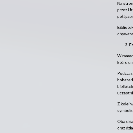
Na stron
przez Ur
połączon
Bibliote
obywatel
E
W ramach
które um
Podczas 
bohaterk
bibliote
uczestni
Z kolei 
symboli
Oba dzia
oraz dzi