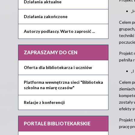
Działania aktualne
„H
Działania zakończone
Celem pr
grupach,
Autorzy podlascy. Warto zaprosić ...
techniki
poczucie
ZAPRASZAMY DO CEN
Projekt 
pełniła 
Oferta dla bibliotekarza i uczniów
„I
Platforma wewnętrzna sieci "Biblioteka
Celem pr
szkolna na miarę czasów"
ziemiach
kompeten
zostały 
Relacje z konferencji
efekty s
Projekt 
PORTALE BIBLIOTEKARSKIE
pracę pr