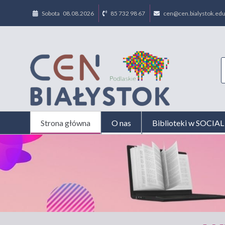
Sobota 08.08.2026
85 732 98 67
cen@cen.bialystok.edu
Strona główna
O nas
Biblioteki w SOCI