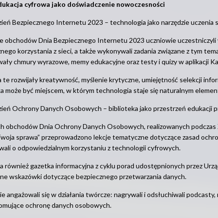
dukacja cyfrowa jako doświadczenie nowoczesności
ień Bezpiecznego Internetu 2023 – technologia jako narzędzie uczenia s
e obchodów Dnia Bezpiecznego Internetu 2023 uczniowie uczestniczyli 
nego korzystania z sieci, a także wykonywali zadania związane z tym t
ły chmury wyrazowe, memy edukacyjne oraz testy i quizy w aplikacji Kaho
a te rozwijały kreatywność, myślenie krytyczne, umiejętność selekcji inf
ka może być miejscem, w którym technologia staje się naturalnym elemen
ień Ochrony Danych Osobowych – biblioteka jako przestrzeń edukacji p
h obchodów Dnia Ochrony Danych Osobowych, realizowanych podczas XI
Twoja sprawa” przeprowadzono lekcje tematyczne dotyczące zasad ochr
ali o odpowiedzialnym korzystaniu z technologii cyfrowych.
a również gazetka informacyjna z cyklu porad udostępnionych przez Ur
zne wskazówki dotyczące bezpiecznego przetwarzania danych.
e angażowali się w działania twórcze: nagrywali i odsłuchiwali podcasty, 
romujące ochronę danych osobowych.