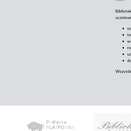
------
Bibliote
uczniowi
uc
tw
w
ro
uc
do
Wszystki