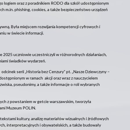
 jego logiem oraz z poradnikiem RODO dla szkół udostępnionym
 m.in. phishing, cookies, a także bezpieczeństwo urządzeń
atywną. Była miejscem rozwijania kompetencji cyfrowych i
iu w świecie informacji.
e 2025 uczniowie uczestniczyli w różnorodnych działaniach,
eniami świadków wydarzeń.
i odcinek serii „Historia bez Cenzury” pt. „Nasze Dziewczyny –
dostępnionym w ramach akcji oraz wraz z nauczycielem
nazwiska, pseudonimy, a także informacje o roli wybranych
zanych z powstaniem w getcie warszawskim, tworzyła
ałami Muzeum POLIN.
tekstami kultury, analizę materiałów wizualnych i źródłowych
ych, interpretacyjnych i obywatelskich, a także budowały