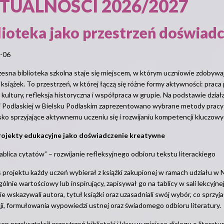
TUALNOŚCI 2026/2027
lioteka jako przestrzeń doświad
-06
sna biblioteka szkolna staje się miejscem, w którym uczniowie zdobywa
 książek. To przestrzeń, w której łączą się różne formy aktywności: praca
kultury, refleksja historyczna i współpraca w grupie. Na podstawie dzia
i Podlaskiej w Bielsku Podlaskim zaprezentowano wybrane metody pracy n
ko sprzyjające aktywnemu uczeniu się i rozwijaniu kompetencji kluczowy
rojekty edukacyjne jako doświadczenie kreatywne
ablica cytatów” – rozwijanie refleksyjnego odbioru tekstu literackiego
projektu każdy uczeń wybierał z książki zakupionej w ramach udziału w
gólnie wartościowy lub inspirujący, zapisywał go na tablicy w sali lekcyjn
e wskazywali autora, tytuł książki oraz uzasadniali swój wybór, co sprzyjał
ji, formułowania wypowiedzi ustnej oraz świadomego odbioru literatury.
ten przekształcił przestrzeń biblioteki i klasy w miejsce dialogu o literatur