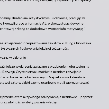
onalną i działaniami artystycznymi. Uczniowie, pracując w
nie tworzyli prace w formacie A3, wykorzystując dowolne
nternetowej szkoły, co dodatkowo wzmacniało motywację i
z umiejętność interpretowania tekstów kultury, a biblioteka
artystycznych i odkrywania lokalnej tożsamości.
yczna w działaniu
ażniejsze wydarzenia związane z przebiegiem obu wojen na
u Rozwoju Czytelnictwa umożliwiła uczniom rozwijanie
kstów o charakterze historycznym. Najciekawsze kalendaria
netowej szkoły, dzięki czemu uczniowie mogli zaprezentować
e się przedmiotem aktywnego odkrywania, a uczniowie – poprzez
 oraz zdolność syntetyzowania wiedzy.