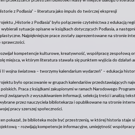
istorie z Podlasia” – literatura jako impuls do twórczej ekspresji
ojektu „Historie z Podlasia” było połączenie czytelnictwa z edukacją regi
 wybierali sytuacje opisane w książkach dotyczących Podlasia, a następ
 plastyczne. Najpiękniejsze prace zostały zaprezentowane na stronie i
 sprawczości.
rozwijał kompetencje kulturowe, kreatywność, współpracę zespołową ora
rolę miejsca, w którym literatura stawała się punktem wyjścia do działań 
 i II wojna światowa – tworzymy kalendarium wydarzeń” – edukacja histor
ojektu było opracowanie w grupach kalendariów przedstawiających najw
 polskich. Praca z książkami zakupionymi w ramach Narodowego Program
cji związanych z wyszukiwaniem informacji, selekcją treści i analizą te
wybrane przez nauczyciela bibliotekarza i opublikowane na stronie inter
wojej pracy szerszej społeczności.
ten pokazał, że biblioteka może być przestrzenią, w której historia staj
ojektową – rozwijają kompetencje informacyjne, umiejętność współpracy