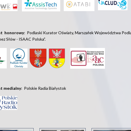
at honorowy
: Podlaski Kurator Oświaty, Marszałek Województwa Podl
bez Sł
ów - ISAAC Polska".
t medialny
: Polskie Radia Białystok