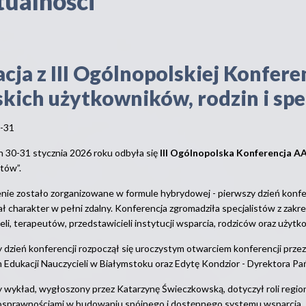
ualności
acja z III Ogólnopolskiej Konfer
skich użytkowników, rodzin i spe
-31
 30-31 stycznia 2026 roku odbyła się
III Ogólnopolska Konferencja A
stów”.
ie zostało zorganizowane w formule hybrydowej - pierwszy dzień konfere
ał charakter w pełni zdalny. Konferencja zgromadziła specjalistów z zak
eli, terapeutów, przedstawicieli instytucji wsparcia, rodziców oraz użytk
 dzień konferencji rozpoczął się uroczystym otwarciem konferencji prz
 Edukacji Nauczycieli w Białymstoku oraz Edytę Kondzior - Dyrektora 
 wykład, wygłoszony przez Katarzynę Świeczkowską, dotyczył roli regio
sprawnościami w budowaniu spójnego i dostępnego systemu wsparcia. P