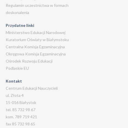
Regulamin uczestnictwa w formach
Poniedziałek
Wtorek
Środa
Czwartek
Pi
doskonalenia
31.08.2026
01.09.2026
02.09.2026
03.09.2026
04
Przydatne linki
Ministerstwo Edukacji Narodowej
W tym dniu
W tym dniu
W tym dniu
W tym dniu
W t
Kuratorium Oświaty w Białymstoku
brak wydarzeń
brak wydarzeń
brak wydarzeń
brak wydarzeń
bra
Centralna Komisja Egzaminacyjna
Okręgowa Komisja Egzaminacyjna
Ośrodek Rozwoju Edukacji
Podlaskie EU
Kontakt
Centrum Edukacji Nauczycieli
ul. Złota 4
15-016 Białystok
tel. 85 732 98 67
kom. 789 719 421
fax 85 732 98 65