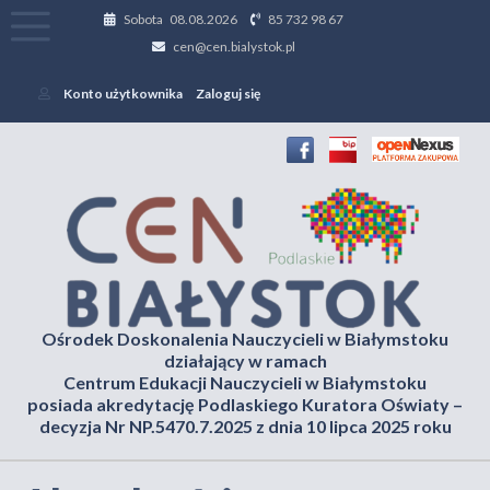
Sobota 08.08.2026
85 732 98 67
cen@cen.bialystok.pl
Konto użytkownika
Zaloguj się
Ośrodek Doskonalenia Nauczycieli w Białymstoku
działający w ramach
Centrum Edukacji Nauczycieli w Białymstoku
posiada akredytację Podlaskiego Kuratora Oświaty –
decyzja Nr NP.5470.7.2025 z dnia 10 lipca 2025 roku