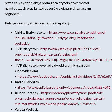
przez cały tydzień akcja promująca czytelnictwo wśród
najmłodszych oraz książki autorów związanych z naszym
regionem.
Relacje z uroczystości inaugurującej akcję:
CEN w Białymstoku -
https://www.cen.bialystok.pl/home?
id/1361/zainaugurowano-3-edycje-akcji-rozczytane-
podlaskie
TVP Białystok -
https://bialystok.tvp.pl/70177471/xxii-
ogolnopolski-tydzien-czytania-dzieciom?
fbclid=IwAR2vxVDvq95HIjHc9gRDR1PMIBzaMakwpKKIE15R
TVP Białystok (wywiad z dyrektorem Ryszardem
Chodynieckim)
-
https://www.facebook.com/cenbialystok/videos/14076169
Radio Białystok
-
https://www.radio.bialystok.pl/wiadomosci/index/id/227046
Kurier Poranny -
https://poranny.pl/rozczytane-podlaskie-
w-ramach-akcji-zainaugurowanej-w-cen-dla-dzieci-czytali-
min-marszalek-i-wojewoda-podlaski/ar/c5-17585915
Wrota Podlasia