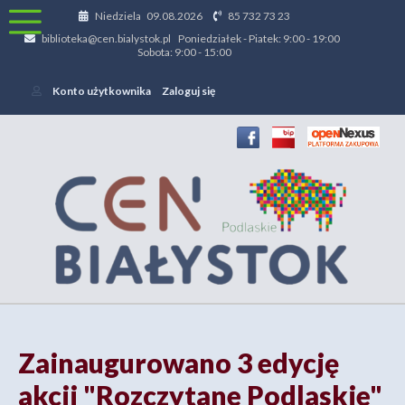
Niedziela 09.08.2026
85 732 73 23
biblioteka@cen.bialystok.pl Poniedziałek - Piatek: 9:00 - 19:00
Sobota: 9:00 - 15:00
Konto użytkownika
Zaloguj się
Zainaugurowano 3 edycję
akcji "Rozczytane Podlaskie"