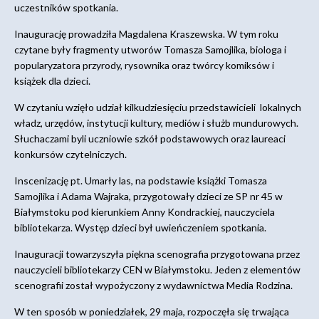
uczestników spotkania.
Inaugurację prowadziła Magdalena Kraszewska. W tym roku
czytane były fragmenty utworów Tomasza Samojlika, biologa i
popularyzatora przyrody, rysownika oraz twórcy komiksów i
książek dla dzieci.
W czytaniu wzięło udział kilkudziesięciu przedstawicieli lokalnych
władz, urzędów, instytucji kultury, mediów i służb mundurowych.
Słuchaczami byli uczniowie szkół podstawowych oraz laureaci
konkursów czytelniczych.
Inscenizację pt. Umarły las, na podstawie książki Tomasza
Samojlika i Adama Wajraka, przygotowały dzieci ze SP nr 45 w
Białymstoku pod kierunkiem Anny Kondrackiej, nauczyciela
bibliotekarza. Występ dzieci był uwieńczeniem spotkania.
Inauguracji towarzyszyła piękna scenografia przygotowana przez
nauczycieli bibliotekarzy CEN w Białymstoku. Jeden z elementów
scenografii został wypożyczony z wydawnictwa Media Rodzina.
W ten sposób w poniedziałek, 29 maja, rozpoczęła się trwająca