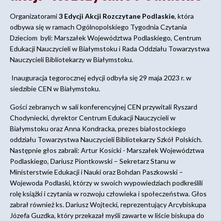
Organizatorami
3 Edycji Akcji Rozczytane Podlaskie
, która
odbywa się w ramach Ogólnopolskiego Tygodnia Czytania
Dzieciom byli: Marszałek Województwa Podlaskiego, Centrum
Edukacji Nauczycieli w Białymstoku i Rada Oddziału Towarzystwa
Nauczycieli Bibliotekarzy w Białymstoku.
Inauguracja tegorocznej edycji odbyła się 29 maja 2023 r. w
siedzibie CEN w Białymstoku.
Gości zebranych w sali konferencyjnej CEN przywitali Ryszard
Chodyniecki, dyrektor Centrum Edukacji Nauczycieli w
Białymstoku oraz Anna Kondracka, prezes białostockiego
oddziału Towarzystwa Nauczycieli Bibliotekarzy Szkół Polskich.
Następnie głos zabrali: Artur Kosicki - Marszałek Województwa
Podlaskiego, Dariusz Piontkowski – Sekretarz Stanu w
Ministerstwie Edukacji i Nauki oraz Bohdan Paszkowski –
Wojewoda Podlaski, którzy w swoich wypowiedziach podkreślili
rolę książki i czytania w rozwoju człowieka i społeczeństwa. Głos
zabrał również ks. Dariusz Wojtecki, reprezentujący Arcybiskupa
Józefa Guzdka, który przekazał myśli zawarte w liście biskupa do