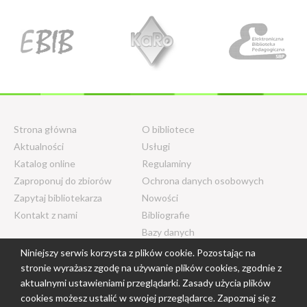
Strona główna
O bibliotece
Aktualności
Usługi
Katalog online
Regulaminy
Zaproponuj do zbiorów
Ochrona danych osobowych
Zapytaj bibliotekarza
Nowości
Kontakt z nami
Bibliografie
Bazy danych
Niniejszy serwis korzysta z plików cookie. Pozostając na
stronie wyrażasz zgodę na używanie plików cookies, zgodnie z
© 2018 - 2026 Centrum Edukacji
aktualnymi ustawieniami przeglądarki. Zasady użycia plików
Nauczycieli w Białymstoku. Wszelkie
cookies możesz ustalić w swojej przeglądarce. Zapoznaj się z