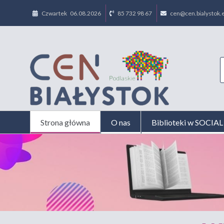
Czwartek 06.08.2026
85 732 98 67
cen@cen.bialystok.e
Strona główna
O nas
Biblioteki w SOCI