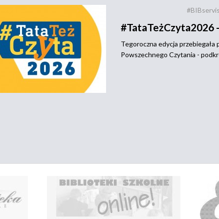
#BIBservi
#TataTeżCzyta2026 -
Tegoroczna edycja przebiegała p
Powszechnego Czytania - podkreśla