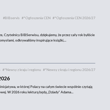
#BIBservis
#*Ogłoszenia CEN
#*Ogłoszenia CEN 2026/27
, Czytelnicy BIBSerwisu, dziękujemy, że przez cały rok byliście
omysłami, odkrywaliśmy inspirujące książki,...
s
#*Newsy z kraju i regionu
#*Newsy z kraju i regionu 2026/27
2026
nicjatywa, w której Polacy na całym świecie wspólnie czytają
owej. W 2026 roku lekturą będą „Dziady” Adama...