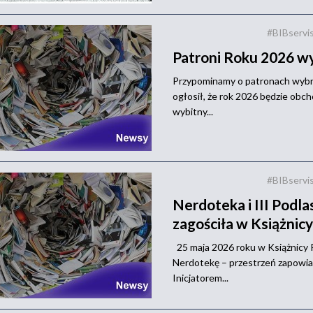
#BIBservi
Patroni Roku 2026 wy
Przypominamy o patronach wybra
ogłosił, że rok 2026 będzie obc
wybitny...
#BIBservi
Nerdoteka i III Podla
zagościła w Książnicy
25 maja 2026 roku w Książnicy 
Nerdotekę – przestrzeń zapowiad
Inicjatorem...