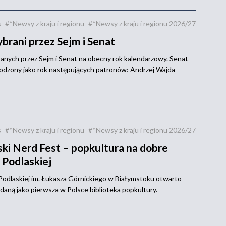
s
#*Newsy z kraju i regionu
#*Newsy z kraju i regionu 2026/27
brani przez Sejm i Senat
nych przez Sejm i Senat na obecny rok kalendarzowy. Senat
hodzony jako rok następujących patronów: Andrzej Wajda –
s
#*Newsy z kraju i regionu
#*Newsy z kraju i regionu 2026/27
ski Nerd Fest – popkultura na dobre
 Podlaskiej
Podlaskiej im. Łukasza Górnickiego w Białymstoku otwarto
aną jako pierwsza w Polsce biblioteka popkultury.