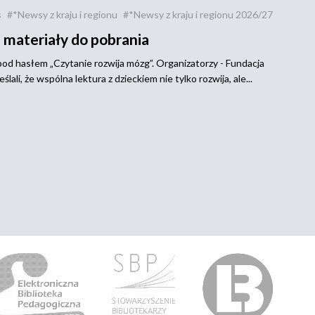
s
#*Newsy z kraju i regionu
#*Newsy z kraju i regionu 2026/27
 materiały do pobrania
od hasłem „Czytanie rozwija mózg”. Organizatorzy - Fundacja
li, że wspólna lektura z dzieckiem nie tylko rozwija, ale...