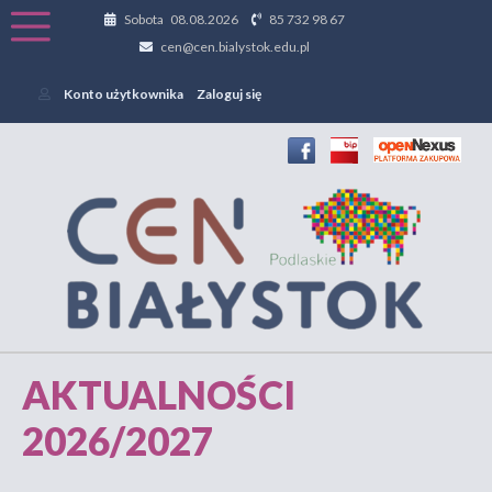
Sobota 08.08.2026
85 732 98 67
cen@cen.bialystok.edu.pl
Konto użytkownika
Zaloguj się
AKTUALNOŚCI
2026/2027