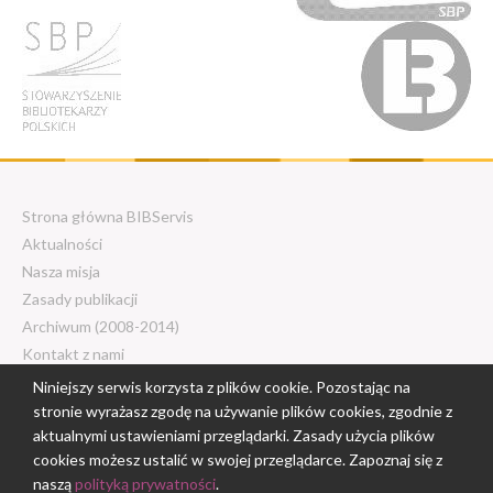
Strona główna BIBServis
Aktualności
Nasza misja
Zasady publikacji
Archiwum (2008-2014)
Kontakt z nami
Niniejszy serwis korzysta z plików cookie. Pozostając na
stronie wyrażasz zgodę na używanie plików cookies, zgodnie z
© 2018 - 2026 Centrum Edukacji
aktualnymi ustawieniami przeglądarki. Zasady użycia plików
Nauczycieli w Białymstoku. Wszelkie
cookies możesz ustalić w swojej przeglądarce. Zapoznaj się z
naszą
polityką prywatności
.
prawa zastrzeżone.