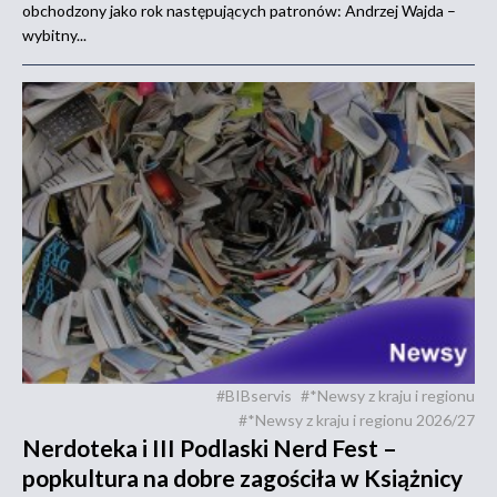
obchodzony jako rok następujących patronów: Andrzej Wajda –
wybitny...
#BIBservis
#*Newsy z kraju i regionu
#*Newsy z kraju i regionu 2026/27
Nerdoteka i III Podlaski Nerd Fest –
popkultura na dobre zagościła w Książnicy