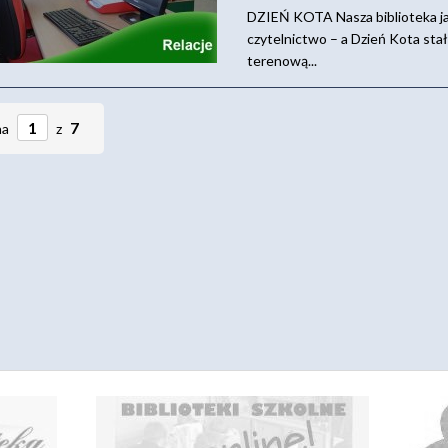
DZIEŃ KOTA Nasza biblioteka ja
czytelnictwo – a Dzień Kota stał 
terenową...
7
na
z