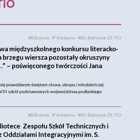
TiO
#BIBservis
#*Konkursy
#BS: Białystok ZS TiO
owa międzyszkolnego konkursu literacko-
 brzegu wiersza pozostały okruszyny
…” – poświęconego twórczości Jana
się prawdziwym świętem słowa, obrazu i młodzieńczej
I i VIII szkół podstawowych województwa podlaskiego
#BIBservis
#*Konkursy
#BS: Białystok ZS TiO
liotece Zespołu Szkół Technicznych i
 Oddziałami Integracyjnymi im. S.