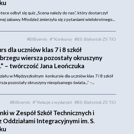
oku
otece odbył się quiz „Scena należy do nas”, który dostarczył
nej zabawy. Młodzież zmierzyła się z pytaniami wielokrotnego...
#BIBservis
#*Konkursy
#BS: Białystok ZS TiO
 dla uczniów klas 7 i 8 szkół
rzegu wiersza pozostały okruszyny
..” – twórczość Jana Leończuka
ziału w Międzyszkolnym konkursie dla uczniów klas 7 i 8 szkół
a pozostały okruszyny nieopisanego świata...” –...
#BIBservis
#*Relacje z wydarzeń
#BS: Białystok ZS TiO
nki w Zespół Szkół Technicznych i
 Oddziałami Integracyjnymi im. S.
oku