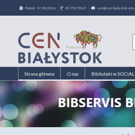
Piątek 07.08.2026
85 732 98 67
cen@cen.bialystok.edu.
Strona główna
O nas
Biblioteki w SOCI