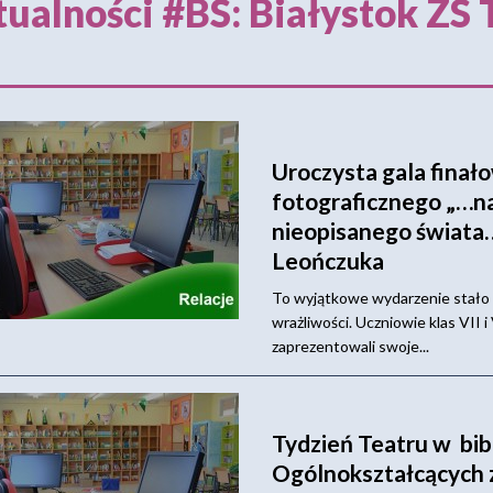
ualności #BS: Białystok ZS 
Uroczysta gala finał
fotograficznego „…na
nieopisanego świata
Leończuka
To wyjątkowe wydarzenie stało 
wrażliwości. Uczniowie klas VI
zaprezentowali swoje...
Tydzień Teatru w bib
Ogólnokształcących z