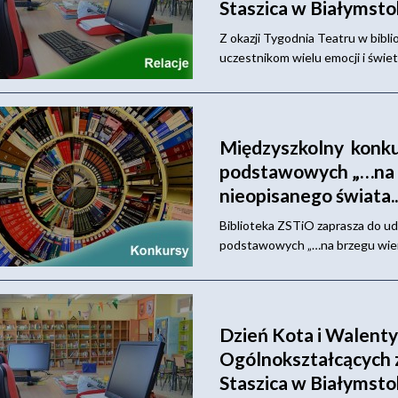
Staszica w Białymst
Z okazji Tygodnia Teatru w bibli
uczestnikom wielu emocji i świet
Międzyszkolny konkurs
podstawowych „…na b
nieopisanego świata.
Biblioteka ZSTiO zaprasza do ud
podstawowych „…na brzegu wiersz
Dzień Kota i Walenty
Ogólnokształcących z
Staszica w Białymst