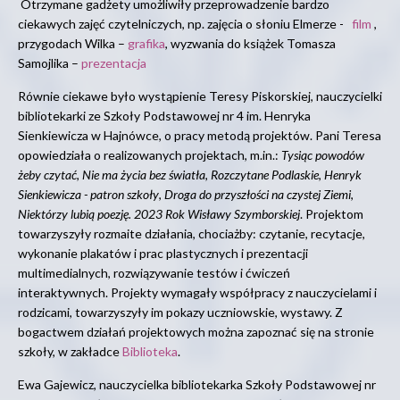
Otrzymane gadżety umożliwiły przeprowadzenie bardzo
ciekawych zajęć czytelniczych, np. zajęcia o słoniu Elmerze -
film
,
przygodach Wilka –
grafika
, wyzwania do książek Tomasza
Samojlika –
prezentacja
Równie ciekawe było wystąpienie Teresy Piskorskiej, nauczycielki
bibliotekarki ze Szkoły Podstawowej nr 4 im. Henryka
Sienkiewicza w Hajnówce, o pracy metodą projektów. Pani Teresa
opowiedziała o realizowanych projektach, m.in.:
Tysiąc powodów
żeby czytać
,
Nie ma życia bez światła
,
Rozczytane Podlaskie
,
Henryk
Sienkiewicza - patron szkoły
,
Droga do przyszłości na czystej Ziemi
,
Niektórzy lubią poezję. 2023 Rok Wisławy Szymborskiej
. Projektom
towarzyszyły rozmaite działania, chociażby: czytanie, recytacje,
wykonanie plakatów i prac plastycznych i prezentacji
multimedialnych, rozwiązywanie testów i ćwiczeń
interaktywnych. Projekty wymagały współpracy z nauczycielami i
rodzicami, towarzyszyły im pokazy uczniowskie, wystawy. Z
bogactwem działań projektowych można zapoznać się na stronie
szkoły, w zakładce
Biblioteka
.
Ewa Gajewicz, nauczycielka bibliotekarka Szkoły Podstawowej nr