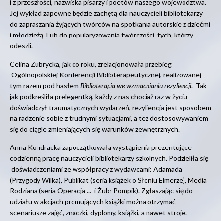
i z przeszłości, nazwiska pisarzy i poetów naszego województwa.
Jej wykład zapewne będzie zachętą dla nauczycieli bibliotekarzy
do zapraszania żyjących twórców na spotkania autorskie z dziećmi
i młodzieżą. Lub do popularyzowania twórczości tych, którzy
odeszli.
Celina Zubrycka, jak co roku, zrelacjonowała przebieg
Ogólnopolskiej Konferencji Biblioterapeutycznej, realizowanej
tym razem pod hasłem
Biblioterapia we wzmacnianiu rezyliencji
. Tak
jak podkreśliła prelegentką, każdy z nas chociaż raz w życiu
doświadczył traumatycznych wydarzeń, rezyliencja jest sposobem
na radzenie sobie z trudnymi sytuacjami, a też dostosowywaniem
się do ciągle zmieniających się warunków zewnętrznych.
Anna Kondracka zapoczątkowała wystąpienia prezentujące
codzienną pracę nauczycieli bibliotekarzy szkolnych. Podzieliła się
doświadczeniami ze współpracy z wydawcami: Adamada
(Przygody Wilka), Publikat (seria książek o Słoniu Elmerze), Media
Rodziana (seria Operacja ... i Żubr Pompik). Zgłaszając się do
udziału w akcjach promujących książki można otrzymać
scenariusze zajęć, znaczki, dyplomy, książki, a nawet stroje.