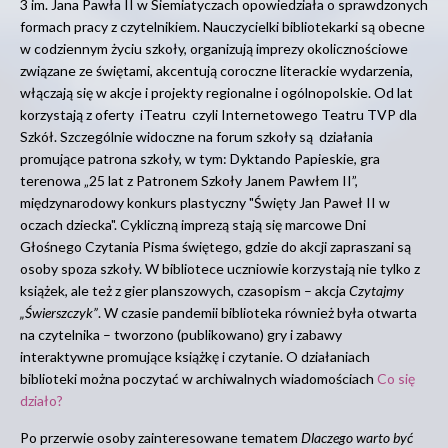
3 im. Jana Pawła II w Siemiatyczach opowiedziała o sprawdzonych
formach pracy z czytelnikiem. Nauczycielki bibliotekarki są obecne
w codziennym życiu szkoły, organizują imprezy okolicznościowe
związane ze świętami, akcentują coroczne literackie wydarzenia,
włączają się w akcje i projekty regionalne i ogólnopolskie. Od lat
korzystają z oferty iTeatru czyli Internetowego Teatru TVP dla
Szkół. Szczególnie widoczne na forum szkoły są działania
promujące patrona szkoły, w tym: Dyktando Papieskie, gra
terenowa „25 lat z Patronem Szkoły Janem Pawłem II”,
międzynarodowy konkurs plastyczny "Święty Jan Paweł II w
oczach dziecka". Cykliczną imprezą stają się marcowe Dni
Głośnego Czytania Pisma świętego, gdzie do akcji zapraszani są
osoby spoza szkoły. W bibliotece uczniowie korzystają nie tylko z
książek, ale też z gier planszowych, czasopism – akcja
Czytajmy
„Świerszczyk”
. W czasie pandemii biblioteka również była otwarta
na czytelnika – tworzono (publikowano) gry i zabawy
interaktywne promujące książkę i czytanie. O działaniach
biblioteki można poczytać w archiwalnych wiadomościach
Co się
działo?
Po przerwie osoby zainteresowane tematem
Dlaczego warto być