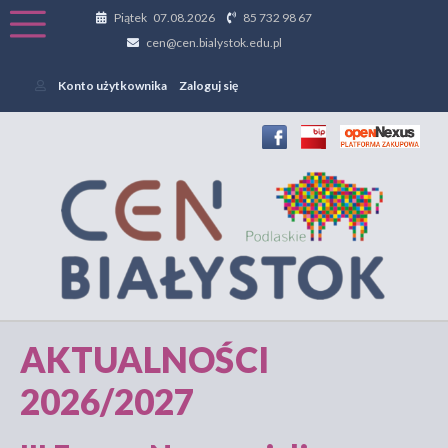
Piątek 07.08.2026
85 732 98 67
cen@cen.bialystok.edu.pl
Konto użytkownika
Zaloguj się
AKTUALNOŚCI
2026/2027