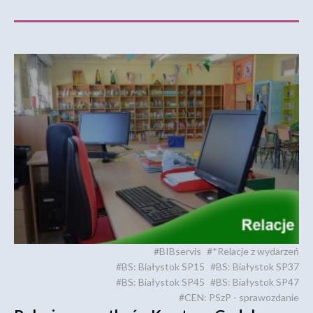
#BIBservis
#*Relacje z wydarzeń
#BS: Białystok SP15
#BS: Białystok SP37
#BS: Białystok SP45
#BS: Białystok SP47
#CEN: PSzP - sprawozdanie