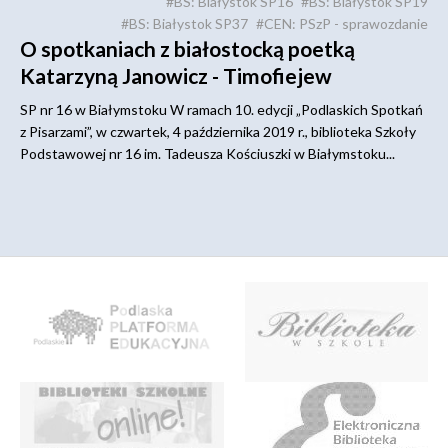
#BS: Białystok SP16
#BS: Białystok SP19
#BS: Białystok SP37
#CEN: PSzP - sprawozdanie
O spotkaniach z białostocką poetką
Katarzyną Janowicz - Timofiejew
SP nr 16 w Białymstoku W ramach 10. edycji „Podlaskich Spotkań
z Pisarzami”, w czwartek, 4 października 2019 r., biblioteka Szkoły
Podstawowej nr 16 im. Tadeusza Kościuszki w Białymstoku...