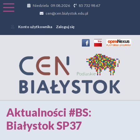
Niedziela 09.08.2026
85 732 98 67
cen@cen.bialystok.edu.pl
Konto użytkownika
Zaloguj się
Aktualności #BS:
Białystok SP37