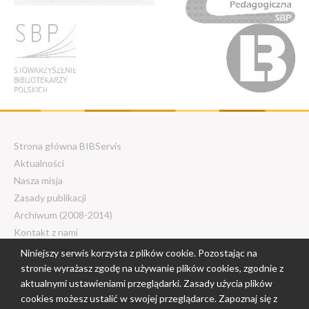
Strona główna BIBServis
Aktualności
Nasza misja
Zasady publikacji
Archiwum (2008-2014)
Kontakt z nami
Niniejszy serwis korzysta z plików cookie. Pozostając na
stronie wyrażasz zgodę na używanie plików cookies, zgodnie z
© 2018 - 2026 Centrum Edukacji
aktualnymi ustawieniami przeglądarki. Zasady użycia plików
Nauczycieli w Białymstoku. Wszelkie
cookies możesz ustalić w swojej przeglądarce. Zapoznaj się z