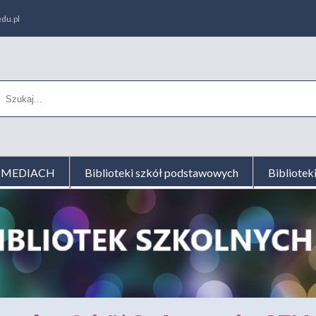
du.pl
AL MEDIACH
Biblioteki szkół podstawowych
Bibliotek