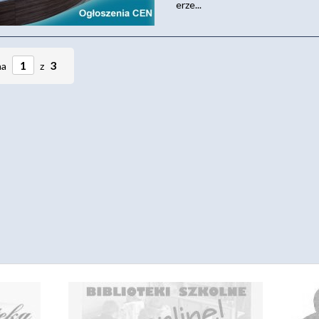
erze...
3
na
z