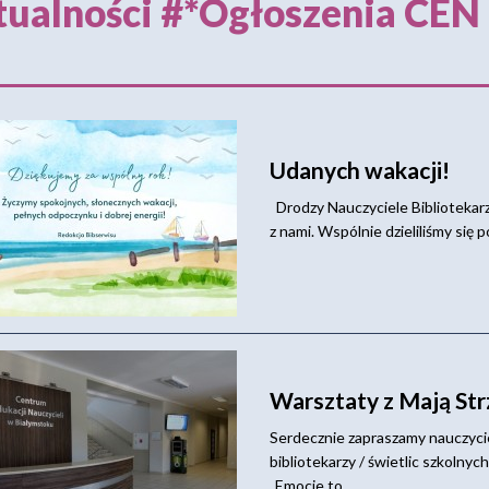
ualności #*Ogłoszenia CEN
Udanych wakacji!
Drodzy Nauczyciele Bibliotekarze
z nami. Wspólnie dzieliliśmy się p
Warsztaty z Mają St
Serdecznie zapraszamy nauczyci
bibliotekarzy / świetlic szkolny
„Emocje to...