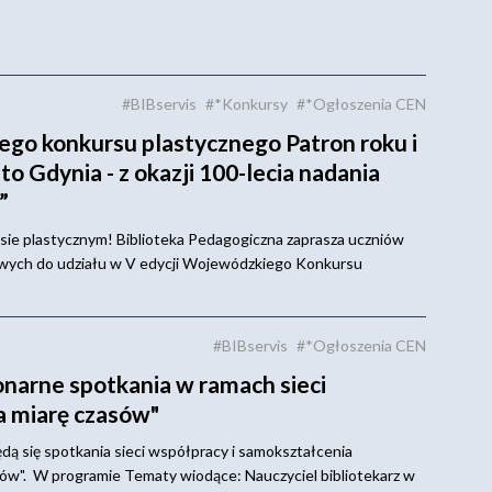
#BIBservis
#*Konkursy
#*Ogłoszenia CEN
go konkursu plastycznego Patron roku i
o Gdynia - z okazji 100-lecia nadania
”
sie plastycznym! Biblioteka Pedagogiczna zaprasza uczniów
owych do udziału w V edycji Wojewódzkiego Konkursu
#BIBservis
#*Ogłoszenia CEN
narne spotkania w ramach sieci
na miarę czasów"
dą się spotkania sieci współpracy i samokształcenia
asów". W programie Tematy wiodące: Nauczyciel bibliotekarz w