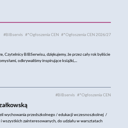
#BIBservis
#*Ogłoszenia CEN
#*Ogłoszenia CEN 2026/27
, Czytelnicy BIBSerwisu, dziękujemy, że przez cały rok byliście
omysłami, odkrywaliśmy inspirujące książki,...
#BIBservis
#*Ogłoszenia CEN
rzałkowską
eli wychowania przedszkolnego / edukacji wczesnoszkolnej /
ch i wszystkich zainteresowanych, do udziału w warsztatach