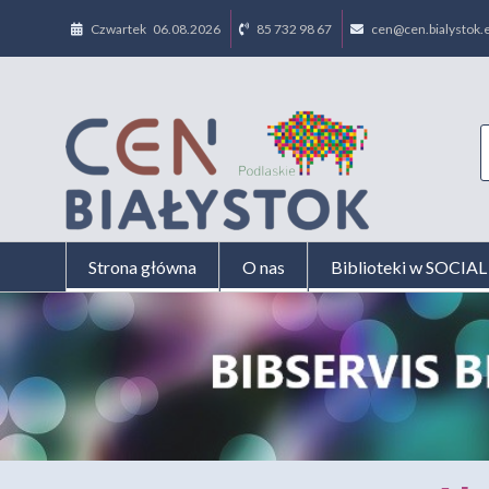
Czwartek 06.08.2026
85 732 98 67
cen@cen.bialystok.e
Strona główna
O nas
Biblioteki w SOCI