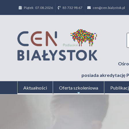
Piątek 07.08.2026
85 732 98 67
cen@cen.bialystok.pl
Ośro
posiada akredytację P
Aktualności
Oferta szkoleniowa
Publikac