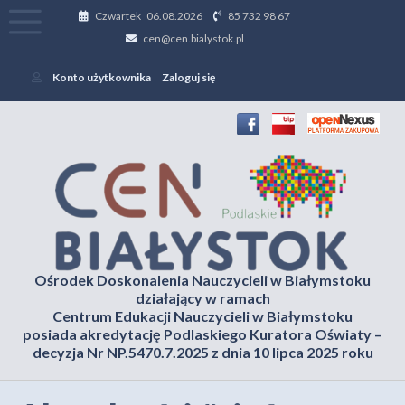
Czwartek 06.08.2026
85 732 98 67
cen@cen.bialystok.pl
Konto użytkownika
Zaloguj się
Ośrodek Doskonalenia Nauczycieli w Białymstoku
działający w ramach
Centrum Edukacji Nauczycieli w Białymstoku
posiada akredytację Podlaskiego Kuratora Oświaty –
decyzja Nr NP.5470.7.2025 z dnia 10 lipca 2025 roku